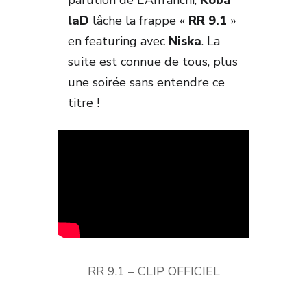
parution de L’Affranchi,
Koba
laD
lâche la frappe «
RR 9.1
»
en featuring avec
Niska
. La
suite est connue de tous, plus
une soirée sans entendre ce
titre !
RR 9.1 – CLIP OFFICIEL