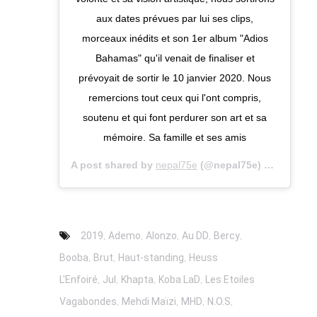
aux dates prévues par lui ses clips,
morceaux inédits et son 1er album "Adios
Bahamas" qu'il venait de finaliser et
prévoyait de sortir le 10 janvier 2020. Nous
remercions tout ceux qui l'ont compris,
soutenu et qui font perdurer son art et sa
mémoire. Sa famille et ses amis
A post shared by
nepal75e
(@nepal75e) on
Nov 20,
,
,
,
,
,
2019
Ademo
Alonzo
Au DD
Bercy
,
,
,
Booba
Brut
Haut-standing
Heuss
,
,
,
,
L'Enfoiré
Jul
Khapta
Koba LaD
Les Etoiles
,
,
,
,
Vagabondes
Mehdi Maïzi
MHD
N.O.S