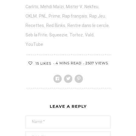
,
,
,
,
Carlito
Mehdi Maïzi
Mister V
Nekfeu
,
,
,
,
,
OKLM
PNL
Prime
Rap français
Rap Jeu
,
,
,
Recettes
Red Binks
Rentre dans le cercle
,
,
,
,
Seb la Frite
Squeezie
Tortoz
Vald
YouTube
4 MINS READ
2507 VIEWS
15
LIKES
LEAVE A REPLY