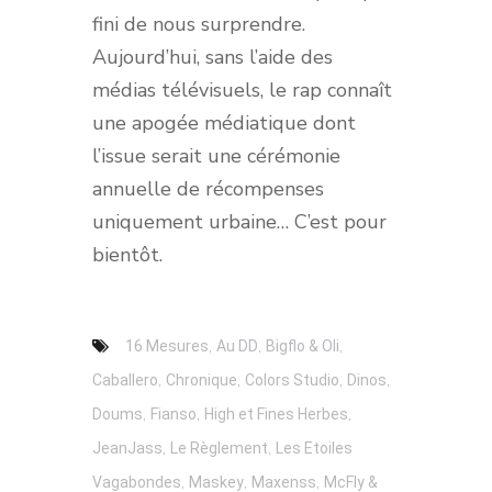
fini de nous surprendre.
Aujourd’hui, sans l’aide des
médias télévisuels, le rap connaît
une apogée médiatique dont
l’issue serait une cérémonie
annuelle de récompenses
uniquement urbaine… C’est pour
bientôt.
,
,
,
16 Mesures
Au DD
Bigflo & Oli
,
,
,
,
Caballero
Chronique
Colors Studio
Dinos
,
,
,
Doums
Fianso
High et Fines Herbes
,
,
JeanJass
Le Règlement
Les Etoiles
,
,
,
Vagabondes
Maskey
Maxenss
McFly &