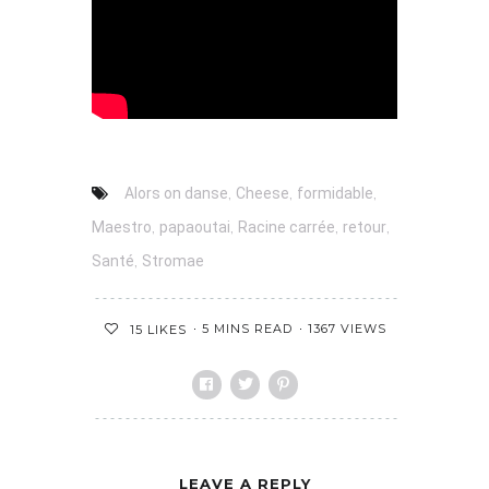
,
,
,
Alors on danse
Cheese
formidable
,
,
,
,
Maestro
papaoutai
Racine carrée
retour
,
Santé
Stromae
5 MINS READ
1367 VIEWS
15
LIKES
LEAVE A REPLY