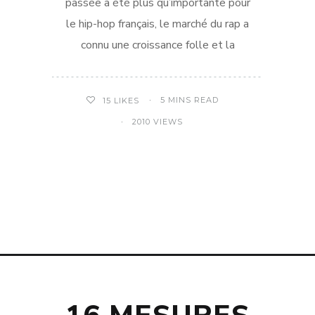
passée a été plus qu’importante pour
le hip-hop français, le marché du rap a
connu une croissance folle et la
5 MINS READ
15
LIKES
2010 VIEWS