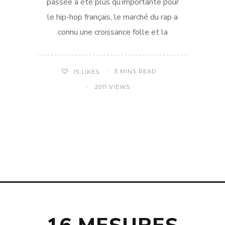
passée a été plus qu’importante pour
le hip-hop français, le marché du rap a
connu une croissance folle et la
5 MINS READ
15
LIKES
2011 VIEWS