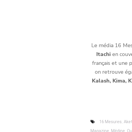
Le média 16 Mesu
Itachi
en couve
français et une 
on retrouve ég
Kalash, Kima, 
,
16 Mesures
Ake
,
,
Magazine
Médine
O