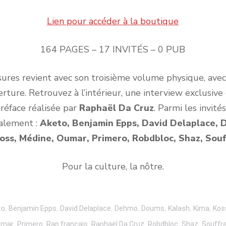
Lien pour accéder à la boutique
164 PAGES – 17 INVITÉS – 0 PUB
res revient avec son troisième volume physique, avec 
rture. Retrouvez à l’intérieur, une interview exclusiv
préface réalisée par
Raphaël Da Cruz
. Parmi les invité
alement :
Aketo, Benjamin Epps, David Delaplace,
Koss, Médine, Oumar, Primero, Robdbloc, Shaz, Souf
Pour la culture, la nôtre.
,
,
,
,
,
,
,
to
Benjamin Epps
David Delaplace
Dehmo
Doums
Kalash
Kima
Kos
,
,
,
,
,
,
umar
Primero
Rap français
Raphaël Da Cruz
Robdbloc
Shaz
Souffr