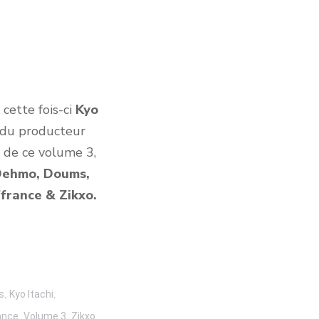
cette fois-ci
Kyo
e du producteur
s de ce volume 3,
 Dehmo, Doums,
france & Zikxo.
,
,
s
Kyo Itachi
,
,
ance
Volume 3
Zikxo