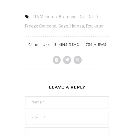
,
,
,
,
16 Mesures
Bramsou
Drill
Drill fr
,
,
,
Freeze Corleone
Gazo
Hamza
Rockstar
3 MINS READ
4734 VIEWS
16
LIKES
LEAVE A REPLY