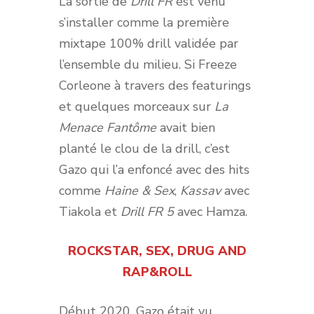
La sortie de
Drill FR
est venu
s’installer comme la première
mixtape 100% drill validée par
l’ensemble du milieu. Si Freeze
Corleone à travers des featurings
et quelques morceaux sur
La
Menace Fantôme
avait bien
planté le clou de la drill, c’est
Gazo qui l’a enfoncé avec des hits
comme
Haine & Sex
,
Kassav
avec
Tiakola et
Drill FR 5
avec Hamza.
ROCKSTAR, SEX, DRUG AND
RAP&ROLL
Début 2020, Gazo était vu