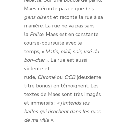
recette. Sur une boucle de piano,
Maes n’écoute pas ce que
Les
gens disent
, et raconte la rue à sa
manière. La rue ne va pas sans
la
Police
. Maes est en constante
course-poursuite avec le
temps,
« Matin, midi, soir, usé du
bon-char »
. La rue est aussi
violente et
rude,
Chromé
ou
OCB
(deuxième
titre bonus) en témoignent. Les
textes de Maes sont très imagés
et immersifs :
« j’entends les
balles qui ricochent dans les rues
de ma ville »
.