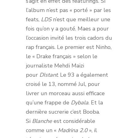
s’agit en effet des featurings. Si
l’album n’est pas « porté » par les
feats,
LDS
n’est que meilleur une
fois qu’on y a gouté. Maes a pour
l’occasion invité les trois cadors du
rap français. Le premier est Ninho,
le « Drake français » selon le
journaliste Mehdi Maïzi
pour
DIstant
. Le 93 a également
croisé le 13, nommé Jul, pour
livrer un morceau aussi efficace
qu’une frappe de
Dybala
. Et la
dernière sucrerie c’est Booba.
Si
Blanche
est considérable
comme un «
Madrina 2.0
», il