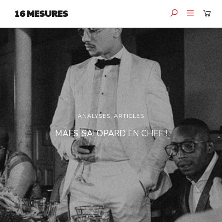
16 MESURES
ANALYSES
,
ARTICLES
MAES, SALOPARD EN CHEF !