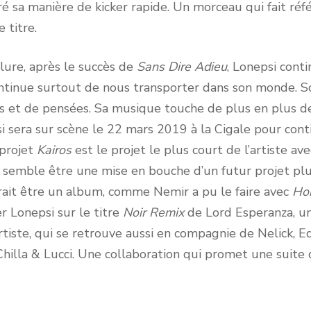
 sa manière de kicker rapide. Un morceau qui fait réfé
 titre.
, après le succès de
Sans Dire Adieu
, Lonepsi conti
ntinue surtout de nous transporter dans son monde. 
 et de pensées. Sa musique touche de plus en plus de
i sera sur scène le 22 mars 2019 à la Cigale pour con
 projet
Kairos
est le projet le plus court de l’artiste a
l semble être une mise en bouche d’un futur projet pl
rrait être un album, comme Nemir a pu le faire avec
Hor
r Lonepsi sur le titre
Noir Remix
de Lord Esperanza, u
rtiste, qui se retrouve aussi en compagnie de Nelick, Ed
hilla & Lucci. Une collaboration qui promet une suite 