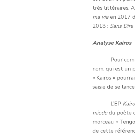
très littéraires. 
ma vie
en 2017 d
2018 :
Sans Dire
Analyse Kairos
Pour comme
nom, qui est un pe
« Kairos » pourrai
saisie de se lan
L’EP
Kair
miedo
du poète ch
morceau « Tengo 
de cette référenc