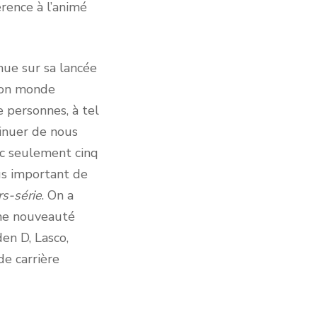
rence à l’animé
nue sur sa lancée
Son monde
 personnes, à tel
tinuer de nous
vec seulement cinq
us important de
s-série
. On a
ne nouveauté
en D, Lasco,
de carrière