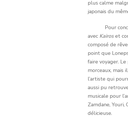
plus calme malgré
japonais du même
Pour conclure
avec
Kairos
et co
composé de rêves
point que Loneps
faire voyager. Le
morceaux, mais i
l’artiste qui pou
aussi pu retrouve
musicale pour l’a
Zamdane, Youri, C
délicieuse.