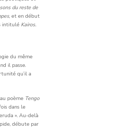
sons du reste de
ppes
, et en début
s intitulé
Kairos.
logie du même
nd il passe.
tunité qu’il a
e au poème
Tengo
ois dans le
eruda ». Au-delà
apide, débute par