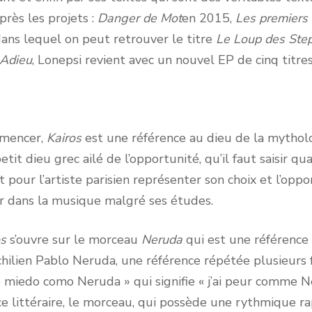
Après les projets :
Danger de Mot
en 2015,
Les premiers 
ans lequel on peut retrouver le titre
Le Loup des Ste
 Adieu
, Lonepsi revient avec un nouvel EP de cinq titre
ncer,
Kairos
est une référence au dieu de la mytho
tit dieu grec ailé de l’opportunité, qu’il faut saisir qua
t pour l’artiste parisien représenter son choix et l’oppor
cer dans la musique malgré ses études.
os
s’ouvre sur le morceau
Neruda
qui est une référenc
ilien Pablo Neruda, une référence répétée plusieurs f
miedo como Neruda » qui signifie « j’ai peur comme N
e littéraire, le morceau, qui possède une rythmique r