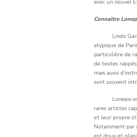
avec un nouvel EP
Connaitre Lonep
Lindo Gargiulo
atypique de Paris.
particulière de r
de textes rappés,
mais aussi d’inst
sont souvent int
Lonepsi est une
rares artistes ca
et leur propre s
Notamment par sa
est doux et plana