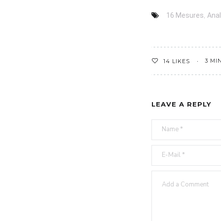
,
16 Mesures
Ana
3 MI
14
LIKES
LEAVE A REPLY