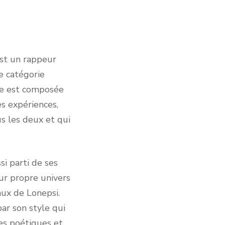
t un rappeur
ne catégorie
que est composée
es expériences,
us les deux et qui
 parti de ses
eur propre univers
aux de Lonepsi.
ar son style qui
tes poétiques et