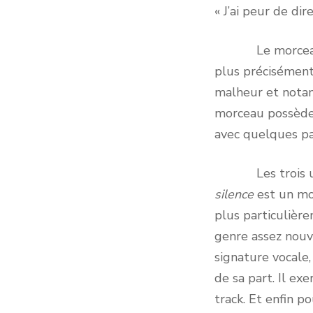
« J’ai peur de di
Le morceau 
plus précisément
malheur et notam
morceau possède 
avec quelques par
Les trois ultim
silence
est un mo
plus particulière
genre assez nouve
signature vocale,
de sa part. Il ex
track. Et enfin po