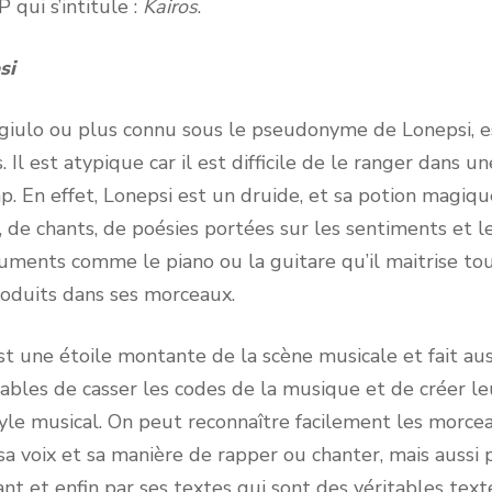
 qui s’intitule :
Kairos
.
si
 ou plus connu sous le pseudonyme de Lonepsi, es
 Il est atypique car il est difficile de le ranger dans u
ap. En effet, Lonepsi est un druide, et sa potion magi
 de chants, de poésies portées sur les sentiments et l
ruments comme le piano ou la guitare qu’il maitrise to
roduits dans ses morceaux.
 étoile montante de la scène musicale et fait aussi
pables de casser les codes de la musique et de créer l
tyle musical. On peut reconnaître facilement les morce
 voix et sa manière de rapper ou chanter, mais aussi p
nt et enfin par ses textes qui sont des véritables tex