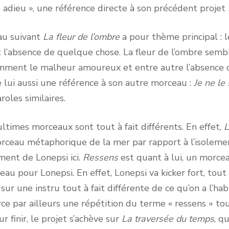
re adieu », une référence directe à son précédent projet
suivant
La fleur de l’ombre
a pour thème principal : l
 l’absence de quelque chose. La fleur de l’ombre semb
ment le malheur amoureux et entre autre l’absence de
lui aussi une référence à son autre morceau :
Je ne le
oles similaires.
es morceaux sont tout à fait différents. En effet,
L
rceau métaphorique de la mer par rapport à l’isolemen
ment de Lonepsi ici.
Ressens
est quant à lui, un morce
au pour Lonepsi. En effet, Lonepsi va kicker fort, tout
 sur une instru tout à fait différente de ce qu’on a l’h
erce par ailleurs une répétition du terme « ressens » to
ur finir, le projet s’achève sur
La traversée du temps
, q