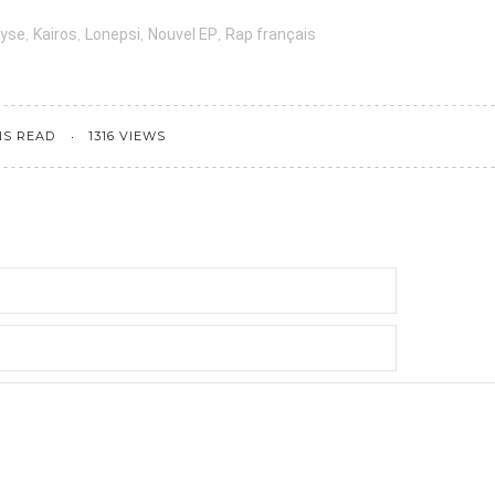
,
,
,
,
lyse
Kairos
Lonepsi
Nouvel EP
Rap français
NS READ
1316 VIEWS