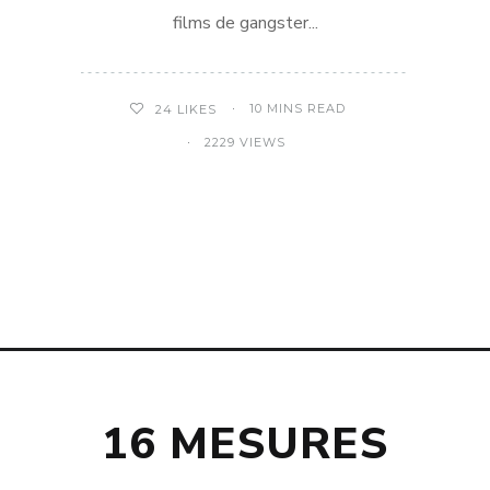
films de gangster...
10 MINS READ
24
LIKES
2229 VIEWS
16 MESURES