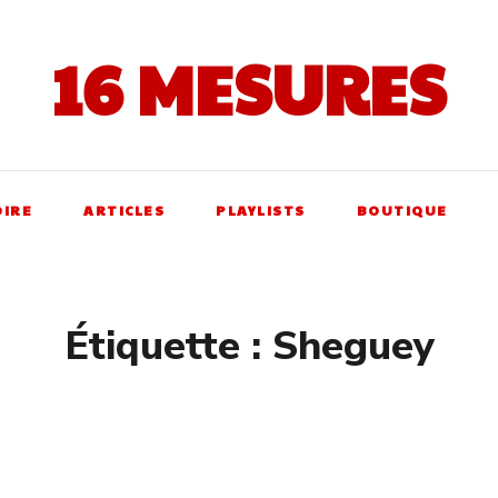
16 MESURES
OIRE
ARTICLES
PLAYLISTS
BOUTIQUE
Étiquette :
Sheguey