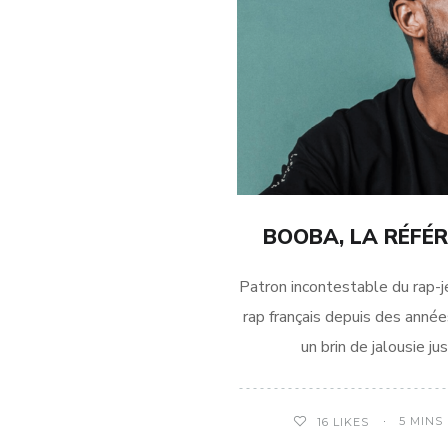
BOOBA, LA RÉFÉR
Patron incontestable du rap-je
rap français depuis des anné
un brin de jalousie ju
5 MINS
16
LIKES