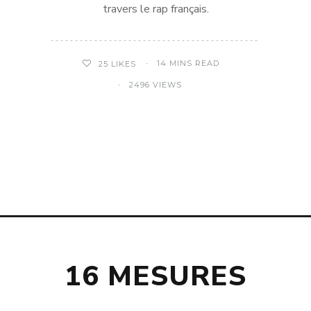
travers le rap français.
14 MINS READ
25
LIKES
2496 VIEWS
16 MESURES