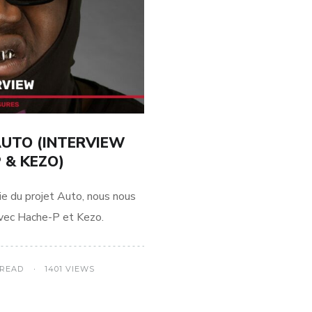
AUTO (INTERVIEW
 & KEZO)
ie du projet Auto, nous nous
vec Hache-P et Kezo.
 READ
1401 VIEWS