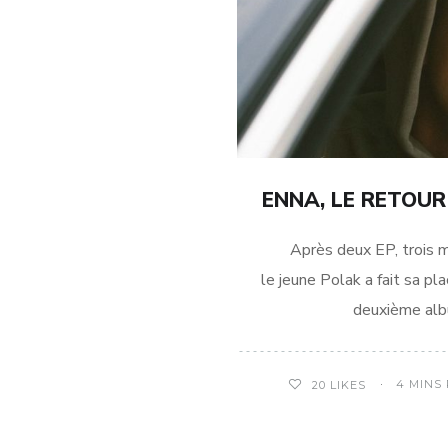
ENNA, LE RETOUR
Après deux EP, trois mixt
le jeune Polak a fait sa pla
deuxième alb
4 MINS
20
LIKES