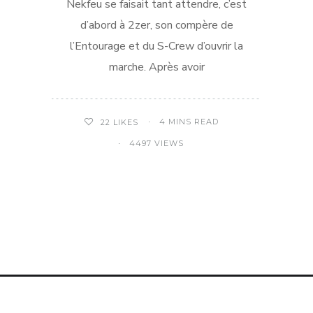
Nekfeu se faisait tant attendre, c’est
d’abord à 2zer, son compère de
l’Entourage et du S-Crew d’ouvrir la
marche. Après avoir
4 MINS READ
22
LIKES
4497 VIEWS