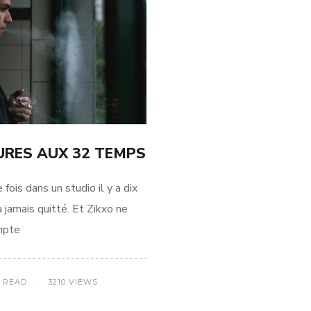
SURES AUX 32 TEMPS
 fois dans un studio il y a dix
a jamais quitté. Et Zikxo ne
mpte
S READ
3210 VIEWS