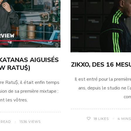
KATANAS AIGUISÉS
ZIKXO, DES 16 ME
EW RATU$)
Il est entré pour la première
re Ratu$, il était enfin temps
ans, depuis le studio ne l’
sion de sa première mixtape :
co
nt les vôtres.
4 MIN
18
LIKES
S READ
1536 VIEWS